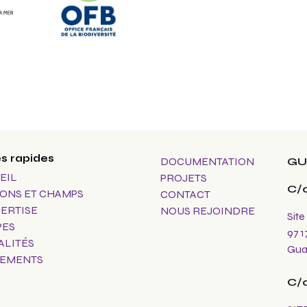
s rapides
DOCUMENTATION
GU
EIL
PROJETS
C/
IONS ET CHAMPS
CONTACT
PERTISE
NOUS REJOINDRE
Site
PES
97 1
ALITÉS
Gua
EMENTS
C/