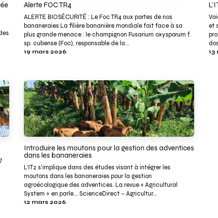
rée
Alerte FOC TR4
L’
ALERTE BIOSÉCURITÉ : Le Foc TR4 aux portes de nos
Voi
bananeraies La filière bananière mondiale fait face à sa
et 
 des
plus grande menace : le champignon Fusarium oxysporum f.
pro
sp. cubense (Foc), responsable de la...
dos
19 mars 2026
13
Introduire les moutons pour la gestion des adventices
dans les bananeraies
7
L’IT2 s’implique dans des études visant à intégrer les
moutons dans les bananeraies pour la gestion
agroécologique des adventices. La revue « Agricultural
System » en parle… ScienceDirect – Agricultur...
12 mars 2026