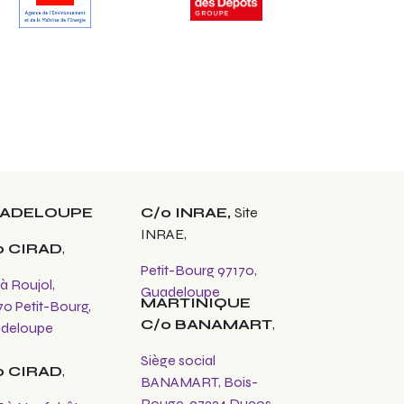
ADELOUPE
C/o INRAE,
Site
INRAE,
o CIRAD
,
Petit-Bourg 97170,
 à Roujol,
Guadeloupe
MARTINIQUE
70 Petit-Bourg,
C/o BANAMART
,
deloupe
Siège social
o CIRAD
,
BANAMART, Bois-
Rouge, 97224 Ducos,