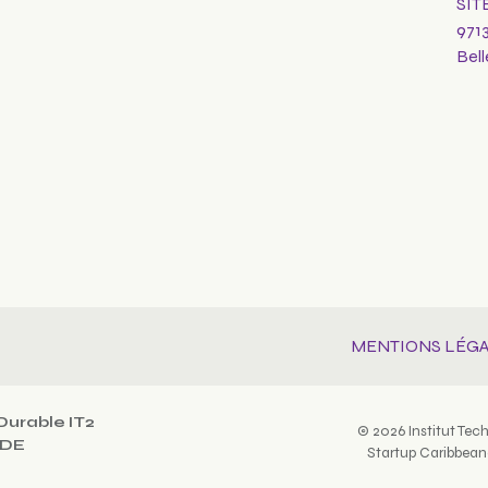
SIT
971
Bel
MENTIONS LÉG
Durable IT2
© 2026 Institut Techn
ODE
Startup Caribbean