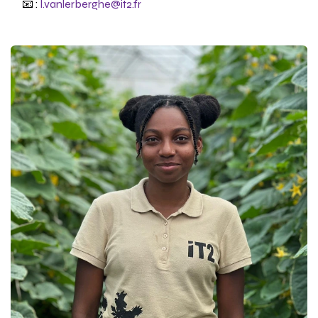
📧 :
l.vanlerberghe@it2.fr