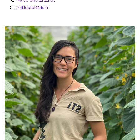
📧 :
ml.lastel@it2.fr