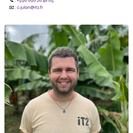
📞 :
+596 696 26 48 65
📧 :
c.julan@it2.fr