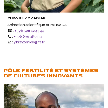
Yuko KRZYZANIAK
Animation scientifique et PARSADA
☎ :
+596 596 42 43 44
📞 :
+596 696 38 91 13
📧 :
y.krzyzaniak@it2.fr
PÔLE FERTILITÉ ET SYSTÈMES
DE CULTURES INNOVANTS