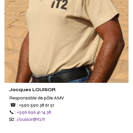
Jacques LOUISOR
Responsable de pôle AMV
☎ : +590 590 38 61 51
📞 :
+596 696 41 14 38
📧 :
j.louisor@it2.fr