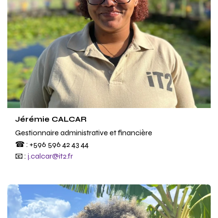
Jérémie CALCAR
Gestionnaire administrative et financière
☎ : +596 596 42 43 44
📧 :
j.calcar@it2.fr