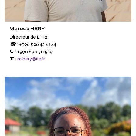
Marcus HÉRY
Directeur de L'IT2
☎ : +596 596 42 43 44
📞 : +590 690 31 15 19
📧 :
m.hery@it2.fr