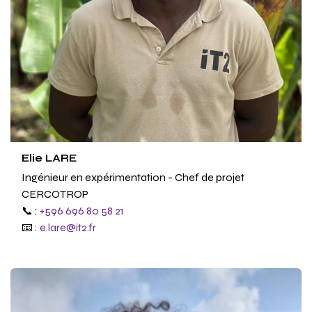
Elie LARE
Ingénieur en expérimentation - Chef de projet
CERCOTROP
📞 :
+596 696 80 58 21
📧 :
e.lare@it2.fr