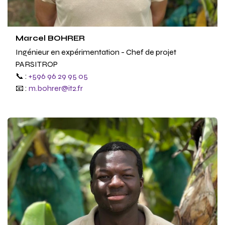
Marcel BOHRER
Ingénieur en expérimentation - Chef de projet
PARSITROP
📞 :
+596 96 29 95 05
📧 :
m.bohrer@it2.fr