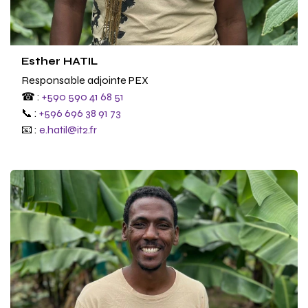
Esther HATIL
Responsable adjointe PEX
☎ :
+590 590 41 68 51
📞 :
+596 696 38 91 73
📧 :
e.hatil@it2.fr