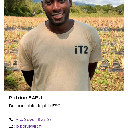
Patrice BARUL
Responsable de pôle FSC
📞 :
+596 696 38 27 63
📧 :
p.barul@it2.fr