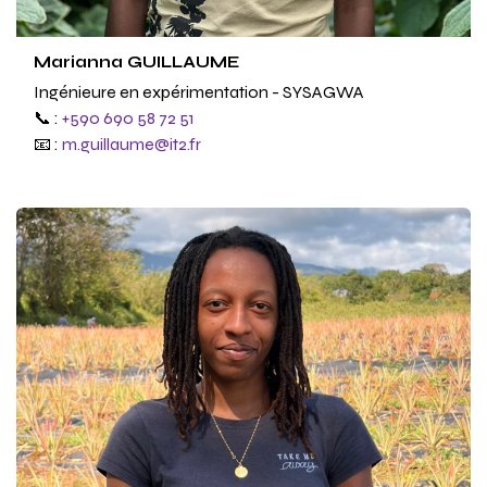
Marianna GUILLAUME
Ingénieure en expérimentation - SYSAGWA
📞 :
+590 690 58 72 51
📧 :
m.guillaume@it2.fr