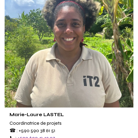
Marie-Laure LASTEL
Coordinatrice de projets
☎ : +590 590 38 61 51
📞 :
+590 690 41 42 07